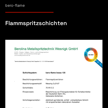
bero-flame
Flammspritzschichten