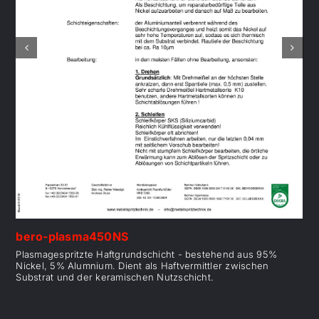
bero-plasma450NS
Plasmagespritzte Haftgrundschicht - bestehend aus 95%
Nickel, 5% Alumnium. Dient als Haftvermittler zwischen
Substrat und der keramischen Nutzschicht.