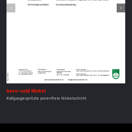
bero-cold Nickel
Kaltgasgespritzte porenfreie Nickelschicht