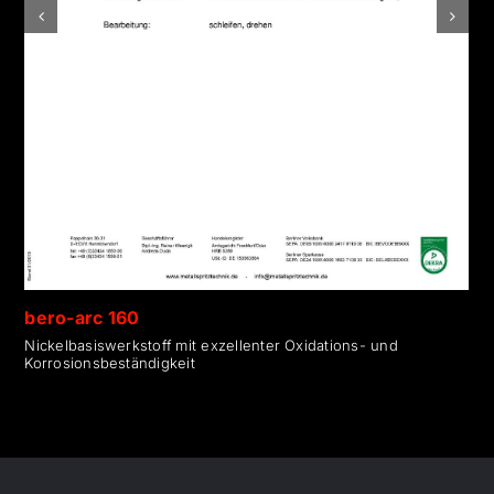
bero-arc 160
Nickelbasiswerkstoff mit exzellenter Oxidations- und
Korrosionsbeständigkeit