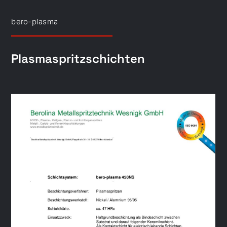
bero-plasma
Plasmaspritzschichten